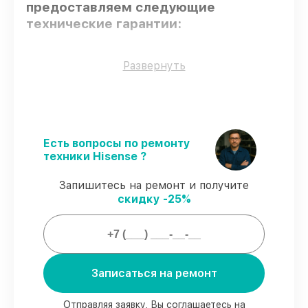
предоставляем следующие
технические гарантии:
Только фирменные комплектующие
–
Развернуть
для всех видов починки применяются
исключительно оригинальные детали.
Квалифицированные специалисты
–
проверенные специалисты с опытом и
сертификацией.
Есть вопросы по ремонту
Соблюдение сроков восстановления
–
техники Hisense ?
соблюдаем сроки починки телевизора
ledn40k360p, согласованные с клиентом.
Запишитесь на ремонт и получите
Сервис с гарантией
– предоставляем
скидку -25%
официальное гарантийное
сопровождение после восстановления.
Мы гарантируем:
Записаться на ремонт
80%
работ в присутствии заказчика
90%
комплектующих для телевизоров на
Отправляя заявку, Вы соглашаетесь на