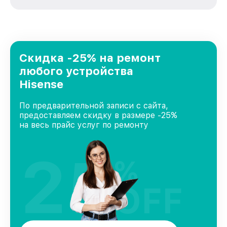
вне зависимости от сложности поломки. Мы
стремимся к тому, чтобы каждый клиент был
удовлетворен скоростью и качеством
предоставляемых услуг. Наша цель — стать
лучшим сервисным центром Hisense в городе
Санкт-Петербурге, постоянно повышая
Скидка -25% на ремонт
уровень доверия и лояльности наших
любого устройства
клиентов.
Hisense
По предварительной записи с сайта,
предоставляем скидку в размере -25%
на весь прайс услуг по ремонту
25
%
OFF