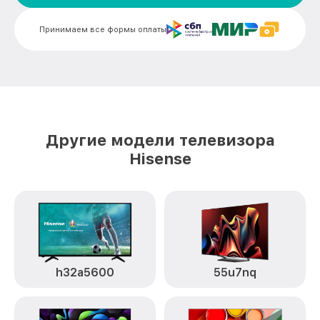
Замена конденсатора ledn40k360p
от 1600₽
Hisense
Принимаем все формы оплаты
Замена платы обработки видеосигнала
от 1800₽
ledn40k360p Hisense
Замена предохранителя ledn40k360p
от 1500₽
Hisense
Замена резистора ledn40k360p Hisense
от 1500₽
Другие модели телевизора
Hisense
Замена сигнальной платы ledn40k360p
от 1300₽
Hisense
Прошивка / разблокировка ledn40k360p
от 900₽
Hisense
Замена контроллера питания
(мультиконтроллера) ledn40k360p
от 2100₽
Hisense
h32a5600
55u7nq
Комплексная чистка ledn40k360p
от 1400₽
Hisense