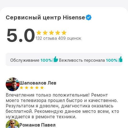
Замена аудиоразъема ledn40k360p
от 1400₽
Hisense
Сервисный центр Hisense
Замена кнопки включения ledn40k360p
от 1200₽
5.0
Hisense
132 отзыва 409 оценок
Замена шлейфа матрицы ledn40k360p
от 1500₽
Hisense
Замена корпуса ledn40k360p Hisense
от 1400₽
Обслуживание
100%
Вежливость персонала
100%
К
Замена трансформаторов подсветки
от 1800₽
ledn40k360p Hisense
Шаповалов Лев
Впечатления только положительные! Ремонт
моего телевизора прошел быстро и качественно.
Результатом я доволен, диагностика оказалась
бесплатной. Рекомендую данное место всем, кто
нуждается в ремонте техники.
Романов Павел