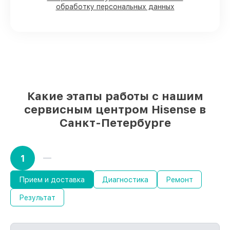
обработку персональных данных
складе или быстро поставляются
Подбор оригинальных комплектующих
и надежных реплик с возможностью
выбрать
– под любые финансовые
возможности
85%
работ быстро и без задержек, если
мастер приступает к починке сразу
Какие этапы работы с нашим
сервисным центром Hisense в
Санкт-Петербурге
1
Прием и доставка
Диагностика
Ремонт
Результат