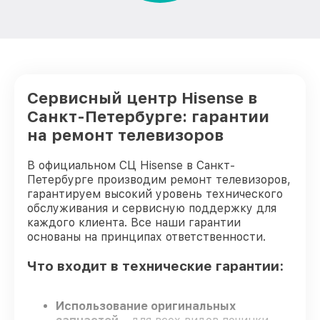
Замена модуля Wi-Fi телевизора
от 1000₽
Hisense
Замена разъёмов (HDMI, DVI, Дисплей
от 1200₽
порта) телевизора Hisense
Замена USB порта телевизора Hisense
от 1200₽
Сервисный центр Hisense в
Санкт-Петербурге: гарантии
Замена аудиоразъема телевизора
от 1400₽
Hisense
на ремонт телевизоров
Замена кнопки включения телевизора
от 1200₽
Hisense
В официальном СЦ Hisense в Санкт-
Петербурге производим ремонт телевизоров,
Замена шлейфа матрицы телевизора
гарантируем высокий уровень технического
от 1500₽
Hisense
обслуживания и сервисную поддержку для
каждого клиента. Все наши гарантии
Замена корпуса телевизора Hisense
от 1400₽
основаны на принципах ответственности.
Замена трансформаторов подсветки
от 1800₽
Что входит в технические гарантии:
телевизора Hisense
Использование оригинальных