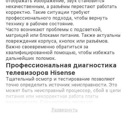
отображать изображение, звук становится
некачественным, а разъёмы перестают работать
корректно. Такие ситуации требуют
профессионального подхода, чтобы вернуть
технику в рабочее состояние.
Часто возникают проблемы с подсветкой,
матрицей или блоками питания. Также актуальны
повреждения корпуса, кнопок или разъёмов.
Важно своевременно обратиться за
квалифицированной помощью, чтобы избежать
дальнейших поломок.
Профессиональная диагностика
телевизоров Hisense
Тщательный осмотр и тестирование позволяют
точно определить источник неисправности. Это
может быть неисправный процессор, сбой в цепи
питания или некорректная работа платы
видеосигнала. Специалисты проводят
диагностику современными инструментами,
Развернуть
чтобы быстро найти проблему и подготовить
технику к дальнейшему ремонту.
Поломки телевизоров Hisense и их