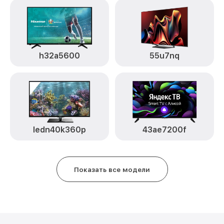
h32a5600
55u7nq
ledn40k360p
43ae7200f
Показать все модели