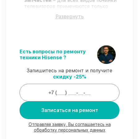
запчастей
– для всех видов починки
телевизоров применяются только
оригинальные запчасти.
Развернуть
Сертифицированные инженеры
–
мастера проходят строгий отбор и
регулярное обучение.
Соблюдение сроков обслуживания
–
гарантируем завершение починки без
задержек.
Есть вопросы по ремонту
Официальная гарантия
– починка
техники Hisense ?
проводится с соблюдением гарантийных
обязательств.
Запишитесь на ремонт и получите
скидку -25%
Гарантии сервиса на починку
телевизоров:
Записаться на ремонт
80%
починок завершаем в присутствии
владельца
90%
запчастей хранятся на складе,
Отправляя заявку, Вы соглашаетесь на
остальные заказываются оперативно
обработку персональных данных
Подлинные запчасти и надёжные