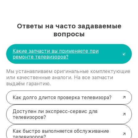
причины
К наиболее распространённым проблемам
относятся:
Повреждение экрана
. Механическое
Ответы на часто задаваемые
воздействие, перегрев или заводской дефект
вопросы
могут вывести матрицу из строя.
Неисправность подсветки
. Лампы или
светодиоды со временем теряют яркость или
Какие запчасти вы применяете при
вовсе перестают работать.
ремонте телевизоров?
Проблемы с разъёмами
. HDMI, USB,
антенные гнёзда и другие элементы могут
расшататься или сломаться.
Мы устанавливаем оригинальные комплектующие
Сбой в блоке питания
. Перепады напряжения
или качественные аналоги. На все запчасти
или износ компонентов приводят к
выдаём гарантию.
невозможности включения устройства.
Неполадки звука
. Выход из строя динамиков
Как долго длится проверка телевизора?
или аудиоразъёмов вызывает искажение или
полное отсутствие звука.
Доступен ли экспресс-сервис для
Что выделяет нас среди других
телевизоров?
сервисов?
Мы предлагаем клиентам комфортные условия и
Как быстро выполняется обслуживание
высококачественный сервис:
телевизоров?