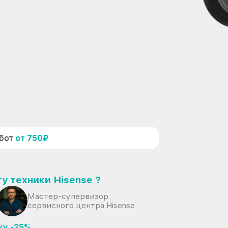
абот
от 750₽
у техники Hisense ?
Мастер-супервизор
сервисного центра Hisense
ку -25%