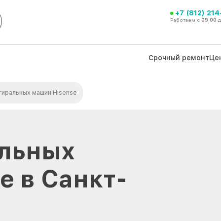
+7 (812) 21
Работаем с
09:00
Срочный ремонт
Це
тиральных машин Hisense
альных
e в Санкт-