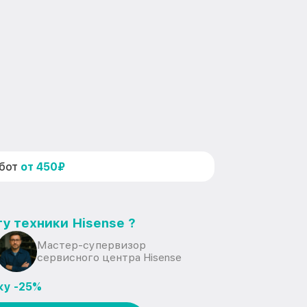
абот
от 450₽
у техники Hisense ?
Мастер-супервизор
сервисного центра Hisense
ку -25%